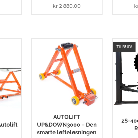
kr
2 880,00
k
TILBUD!
AUTOLIFT
2S-40
UP&DOWN3000 – Den
utolift
R
smarte løfteløsningen