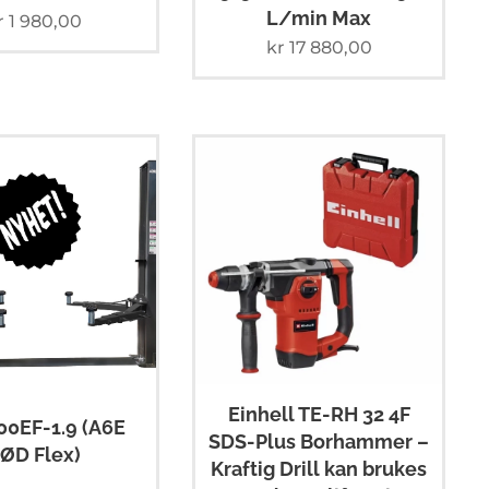
L/min Max
r
1 980,00
kr
17 880,00
Einhell TE-RH 32 4F
00EF-1.9 (A6E
SDS-Plus Borhammer –
ØD Flex)
Kraftig Drill kan brukes