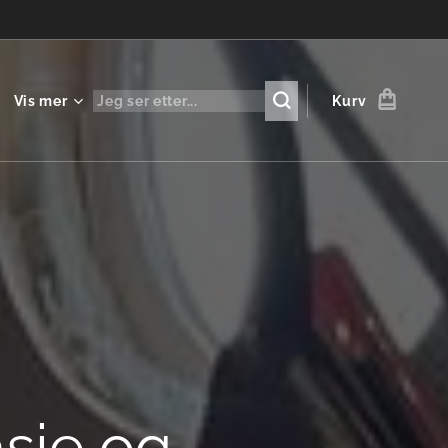
Vis mer
Kurv
asje og