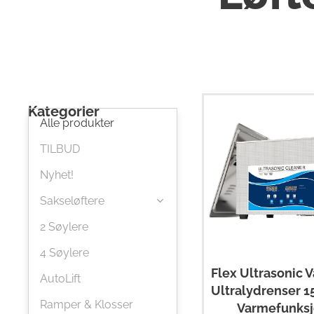
Kategorier
Alle produkter
TILBUD
Nyhet!
Sakseløftere
2 Søylere
4 Søylere
Flex Ultrasonic V
AutoLift
Ultralydrenser 
Ramper & Klosser
Varmefunks