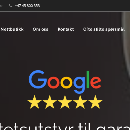
no
+47 45 800 353
Nettbutikk
Om oss
Kontakt
Ofte stilte spørsmål
tetsutstyr til gar