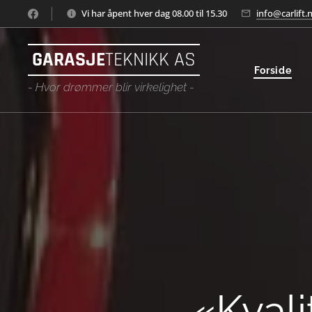
Vi har åpent hver dag 08.00 til 15.30
info@carlift.
GARASJE
TEKNIKK AS
Forside
- Hvor drømmer blir virkelighet -
«Kvali