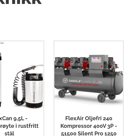
FlexAir Oljefri 240
xCan 9,5L -
Kompressor 400V 3P -
øyte i rustfritt
51500 Silent Pro 1250
stål