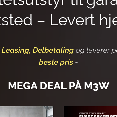
sted – Levert h
e
Leasing, Delbetaling
og leverer p
beste pris
-
MEGA DEAL PÅ M3W