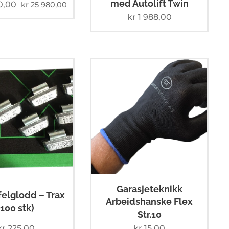
med Autolift Twin
0,00
kr
25 980,00
kr
1 988,00
Garasjeteknikk
lfelglodd – Trax
Arbeidshanske Flex
(100 stk)
Str.10
kr
225,00
kr
15,00