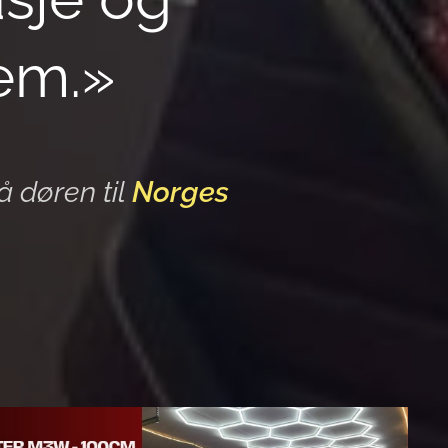
jem.»
å døren til
Norges