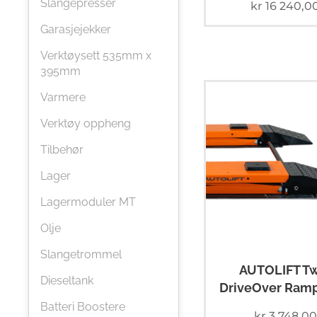
Slangepresser
kr
16 240,0
Garasjejekker
Verktøysett 535mm x
395mm
Varmere
Verktøy oppheng
Tilbehør
Lager
Lagermoduler MT
Olje
Slangetrommel
AUTOLIFT T
Dieseltank
DriveOver Ramp
Batteri Boostere
kr
3 748,00