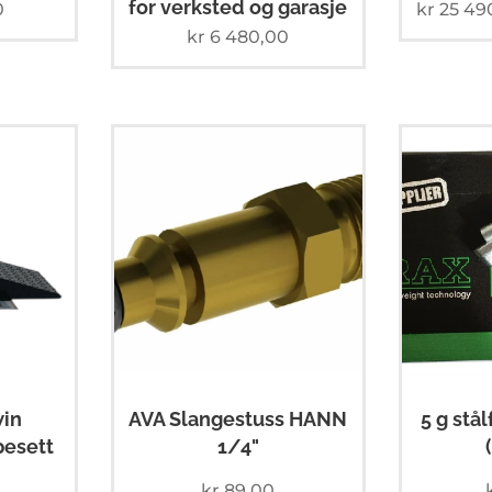
for verksted og garasje
0
kr
25 49
kr
6 480,00
win
AVA Slangestuss HANN
5 g stå
esett
1/4"
kr
89,00