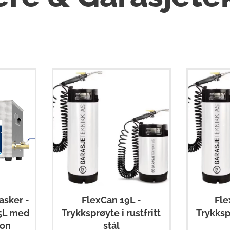
asker -
FlexCan 19L -
Fle
15L med
Trykksprøyte i rustfritt
Trykkspr
jon
stål