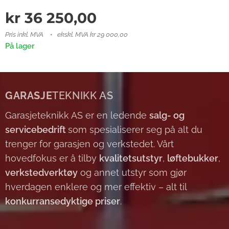
kr
36 250,00
Pris inkl. MVA
ekskl. MVA kr 29 000,00
På lager
GARASJE
TEKNIKK AS
Garasjeteknikk AS er en ledende
salg- og
servicebedrift
som spesialiserer seg på alt du
trenger for garasjen og verkstedet. Vårt
hovedfokus er å tilby
kvalitetsutstyr
,
løftebukker
,
verkstedverktøy
og annet utstyr som gjør
hverdagen enklere og mer effektiv – alt til
konkurransedyktige priser
.