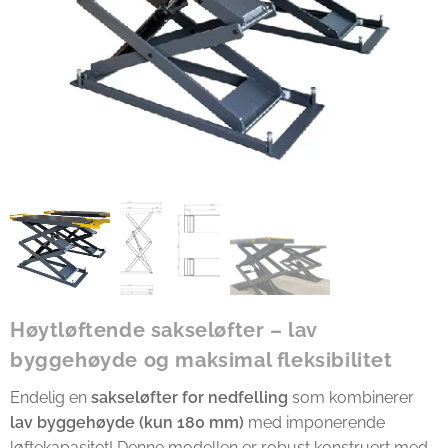
Høytløftende sakseløfter – lav
byggehøyde og maksimal fleksibilitet
Endelig en
sakseløfter for nedfelling
som kombinerer
lav byggehøyde (kun 180 mm)
med imponerende
løftekapasitet! Denne modellen er robust konstruert med