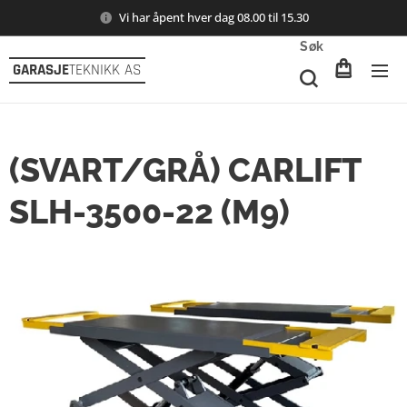
Vi har åpent hver dag 08.00 til 15.30
Søk
GARASJE
TEKNIKK AS
(SVART/GRÅ) CARLIFT
SLH-3500-22 (M9)