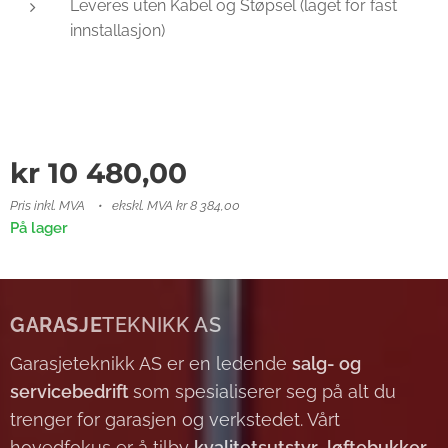
Leveres uten Kabel og Støpsel (laget for fast
innstallasjon)
kr
10 480,00
Pris inkl. MVA
ekskl. MVA kr 8 384,00
På lager
GARASJE
TEKNIKK AS
Garasjeteknikk AS er en ledende
salg- og
servicebedrift
som spesialiserer seg på alt du
trenger for garasjen og verkstedet. Vårt
hovedfokus er å tilby
kvalitetsutstyr
,
løftebukker
,