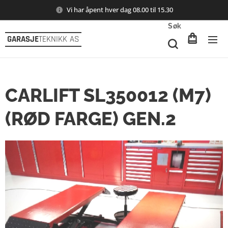
Vi har åpent hver dag 08.00 til 15.30
Søk
GARASJE
TEKNIKK AS
CARLIFT SL350012 (M7)
(RØD FARGE) GEN.2