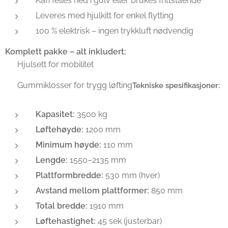
Kan felles ned i gulv eller brukes frittstående
Leveres med hjulkitt for enkel flytting
100 % elektrisk – ingen trykkluft nødvendig
Komplett pakke – alt inkludert:
✅ Hjulsett for mobilitet
✅ Gummiklosser for trygg løfting
Tekniske spesifikasjoner:
Kapasitet:
3500 kg
Løftehøyde:
1200 mm
Minimum høyde:
110 mm
Lengde:
1550–2135 mm
Plattformbredde:
530 mm (hver)
Avstand mellom plattformer:
850 mm
Total bredde:
1910 mm
Løftehastighet:
45 sek (justerbar)