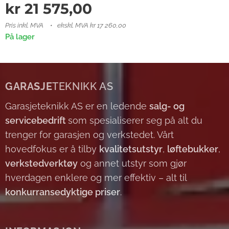
kr
21 575,00
Pris inkl. MVA
ekskl. MVA kr 17 260,00
På lager
GARASJE
TEKNIKK AS
Garasjeteknikk AS er en ledende
salg- og
servicebedrift
som spesialiserer seg på alt du
trenger for garasjen og verkstedet. Vårt
hovedfokus er å tilby
kvalitetsutstyr
,
løftebukker
,
verkstedverktøy
og annet utstyr som gjør
hverdagen enklere og mer effektiv – alt til
konkurransedyktige priser
.