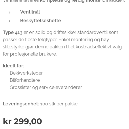
Ventilene leveres
komplette og ferdig montert
, inkludert:
Ventilnål
Beskyttelseshette
Type 413
er en solid og driftssikker standardventil som
passer de fleste felgtyper. Enkel montering og høy
slitestyrke gjør denne pakken til et kostnadseffektivt valg
for profesjonelle brukere.
Ideell for:
✔ Dekkverksteder
✔ Bilforhandlere
✔ Grossister og serviceleverandører
Leveringsenhet:
100 stk per pakke
kr
299,00