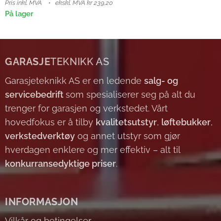
Pris inkl. MVA
ekskl. MVA kr 239,20
På lager
GARASJE
TEKNIKK AS
Garasjeteknikk AS er en ledende
salg- og
servicebedrift
som spesialiserer seg på alt du
trenger for garasjen og verkstedet. Vårt
hovedfokus er å tilby
kvalitetsutstyr
,
løftebukker
,
verkstedverktøy
og annet utstyr som gjør
hverdagen enklere og mer effektiv – alt til
konkurransedyktige priser
.
INFORMASJON
Vilkår og betingelser