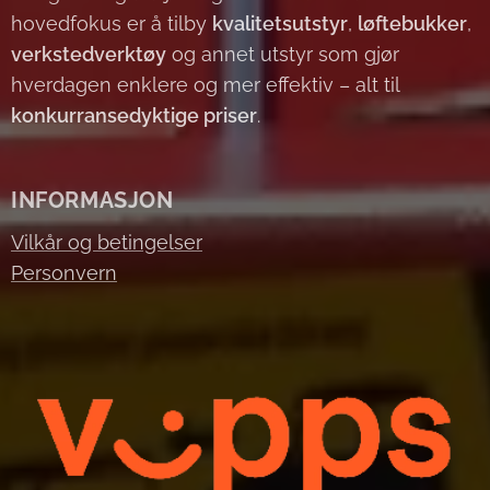
hovedfokus er å tilby
kvalitetsutstyr
,
løftebukker
,
verkstedverktøy
og annet utstyr som gjør
hverdagen enklere og mer effektiv – alt til
konkurransedyktige priser
.
INFORMASJON
Vilkår og betingelser
Personvern