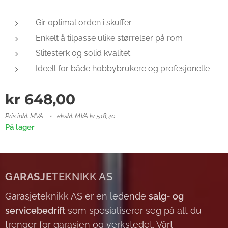
Gir optimal orden i skuffer
Enkelt å tilpasse ulike størrelser på rom
Slitesterk og solid kvalitet
Ideell for både hobbybrukere og profesjonelle
kr
648,00
Pris inkl. MVA
ekskl. MVA kr 518,40
På lager
GARASJE
TEKNIKK AS
Garasjeteknikk AS er en ledende
salg- og
servicebedrift
som spesialiserer seg på alt du
trenger for garasjen og verkstedet. Vårt