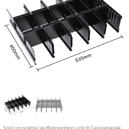
Solid og praktisk skuffeinnredning i stål til Garasjeteknikk