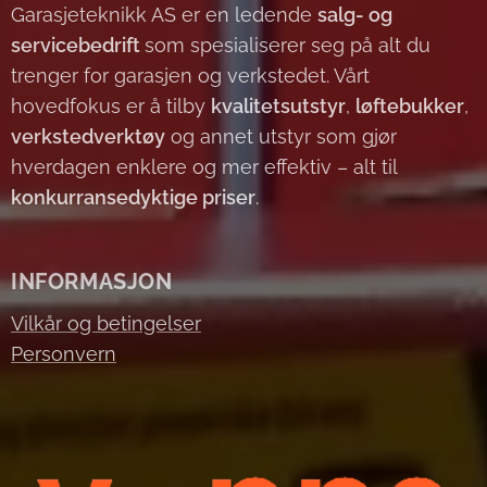
Garasjeteknikk AS er en ledende
salg- og
servicebedrift
som spesialiserer seg på alt du
trenger for garasjen og verkstedet. Vårt
hovedfokus er å tilby
kvalitetsutstyr
,
løftebukker
,
verkstedverktøy
og annet utstyr som gjør
hverdagen enklere og mer effektiv – alt til
konkurransedyktige priser
.
INFORMASJON
Vilkår og betingelser
Personvern