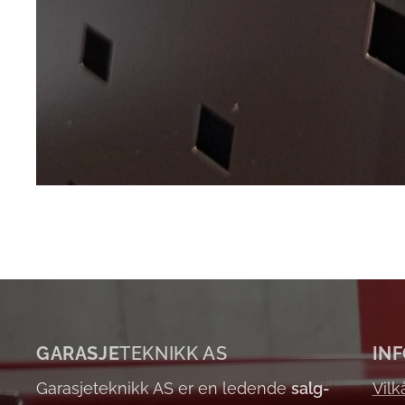
GARASJE
TEKNIKK AS
IN
Garasjeteknikk AS er en ledende
salg-
Vilk