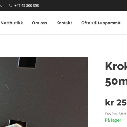
no
+47 45 800 353
Nettbutikk
Om oss
Kontakt
Ofte stilte spørsmål
Krok
50
kr
25
Pris inkl. MVA
På lager