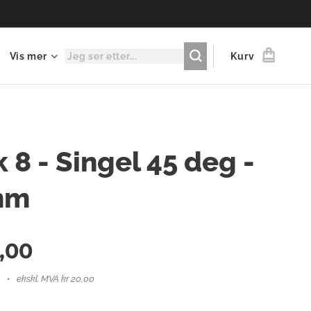
Vis mer
Kurv
 8 - Singel 45 deg -
mm
,00
ekskl. MVA kr 20,00