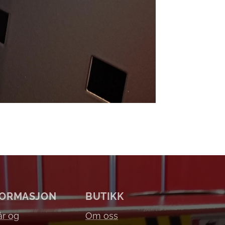
FORMASJON
BUTIKK
år og
Om oss