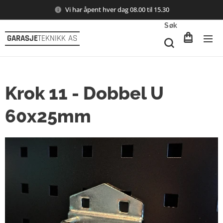
Vi har åpent hver dag 08.00 til 15.30
Søk
GARASJE
TEKNIKK AS
Krok 11 - Dobbel U
60x25mm