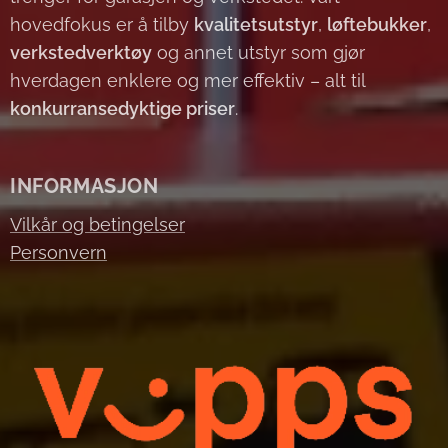
hovedfokus er å tilby
kvalitetsutstyr
,
løftebukker
,
verkstedverktøy
og annet utstyr som gjør
hverdagen enklere og mer effektiv – alt til
konkurransedyktige priser
.
INFORMASJON
Vilkår og betingelser
Personvern