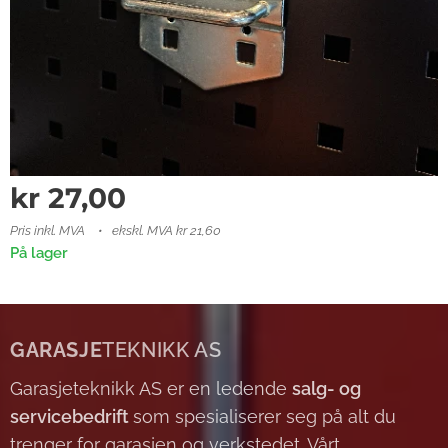
kr
27,00
Pris inkl. MVA
ekskl. MVA kr 21,60
På lager
GARASJE
TEKNIKK AS
Garasjeteknikk AS er en ledende
salg- og
servicebedrift
som spesialiserer seg på alt du
trenger for garasjen og verkstedet. Vårt