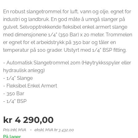
En robust slangetrommel for luft, vann og olje, egnet for
industri og landbruk. En god måte å unngå slanger på
gulvet. Selvopptrekkende fleksibel enkel armert slange
med dimensjonene 1/4" (350 Bar) x 20 meter. Trommelen
er egnet for et arbeidstrykk på 350 bar og tåler en
temperatur på 100 grader. Utstyrt med 1/4" BSP fitting.
- Automatisk Slangetrommel 20m (Høytrykksspyler eller
hydraulisk anlegg)
- 1/4" Slange
- Fleksibel Enkel Armert
- 350 Bar
- 1/4" BSP
kr
4 290,00
Pris inkl. MVA
ekskl. MVA kr 3 432,00
På lager