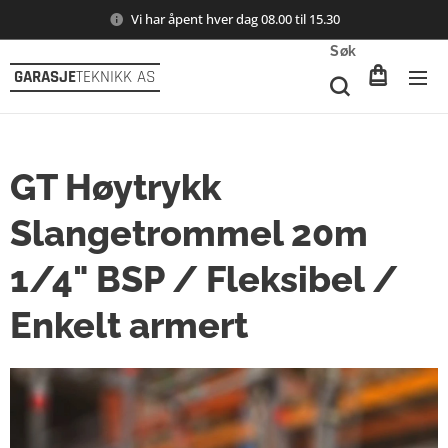
Vi har åpent hver dag 08.00 til 15.30
Søk
GARASJE
TEKNIKK AS
GT Høytrykk
Slangetrommel 20m
1/4" BSP / Fleksibel /
Enkelt armert