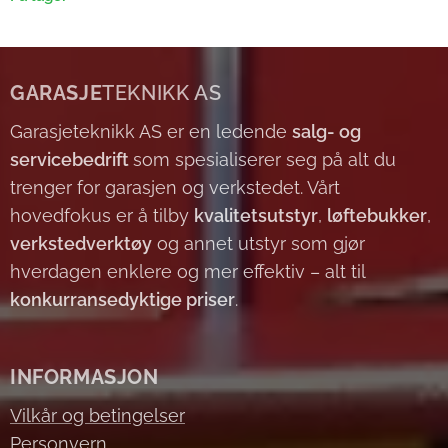
GARASJE
TEKNIKK AS
Garasjeteknikk AS er en ledende
salg- og
servicebedrift
som spesialiserer seg på alt du
trenger for garasjen og verkstedet. Vårt
hovedfokus er å tilby
kvalitetsutstyr
,
løftebukker
,
verkstedverktøy
og annet utstyr som gjør
hverdagen enklere og mer effektiv – alt til
konkurransedyktige priser
.
INFORMASJON
Vilkår og betingelser
Personvern