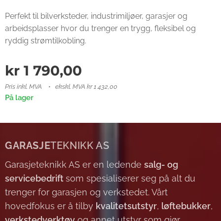
Perfekt til bilverksteder, industrimiljøer, garasjer og
arbeidsplasser hvor du trenger en trygg, fleksibel og
ryddig strømtilkobling.
kr
1 790,00
Pris inkl. MVA
ekskl. MVA kr 1 432,00
På lager
GARASJE
TEKNIKK AS
Garasjeteknikk AS er en ledende
salg- og
servicebedrift
som spesialiserer seg på alt du
trenger for garasjen og verkstedet. Vårt
hovedfokus er å tilby
kvalitetsutstyr
,
løftebukker
,
verkstedverktøy
og annet utstyr som gjør