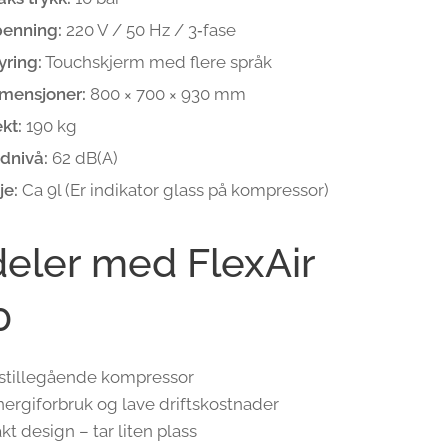
penning:
220 V / 50 Hz / 3‑fase
yring:
Touchskjerm med flere språk
mensjoner:
800 × 700 × 930 mm
kt:
190 kg
dnivå:
62 dB(A)
je:
Ca 9l (Er indikator glass på kompressor)
deler med FlexAir
0
stillegående kompressor
ergiforbruk og lave driftskostnader
 design – tar liten plass