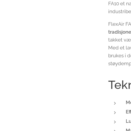
FA10 et n
industribe
FlexAir FA
tradisjon
takket væ
Med et la
brukes i d
støydemp
Tekn
Mo
Ef
L
Ma