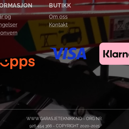
FORMASJON
BUTIKK
år og
Om oss
ngelser
Kontakt
sonvern
WWW.GARASJETEKNIKK.NO - ORG NR.
926 454 366 - COPYRIGHT 2020-2025