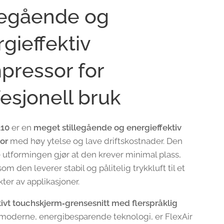
llegående og
gieffektiv
pressor for
esjonell bruk
A10
er en
meget stillegående og energieffektiv
or
med høy ytelse og lave driftskostnader. Den
utformingen gjør at den krever minimal plass,
om den leverer stabil og pålitelig trykkluft til et
ter av applikasjoner.
itivt touchskjerm‑grensesnitt med flerspråklig
moderne, energibesparende teknologi, er FlexAir