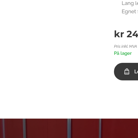
✅ Lang le
✅ Egnet f
kr
24
Pris inkl. MVA
På lager
L