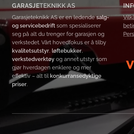
GARASJE
TEKNIKK AS
IN
Garasjeteknikk AS er en ledende
salg-
Vilk
og servicebedrift
som spesialiserer
beti
seg på alt du trenger for garasjen og
Per
verkstedet. Vårt hovedfokus er å tilby
kvalitetsutstyr
,
løftebukker
,
verkstedverktøy
og annet utstyr som
gjør hverdagen enklere og mer
effektiv – alt til
konkurransedyktige
priser
.