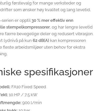
aturlig førstevalg for mange verksteder og
drifter som ønsker høy kvalitet og lang levetid.
‑serien er opptil
30 % mer effektiv enn
elle stempelkompressorer
, og har lengre levetid
re færre bevegelige deler og redusert vibrasjon.
vt lydnivå på kun
62 dB(A)
kan kompressoren
e fleste arbeidsmiljøer uten behov for ekstra
ing.
iske spesifikasjoner
dell:
FA10 Fixed Speed
fekt:
10 HP / 7,5 kW
uftmengde:
900 l/min
ks trykk:
10 bar