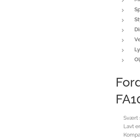
S
St
Di
Ve
Ly
Ol
For
FA1
✅ Svært 
✅ Lavt en
✅ Kompakt