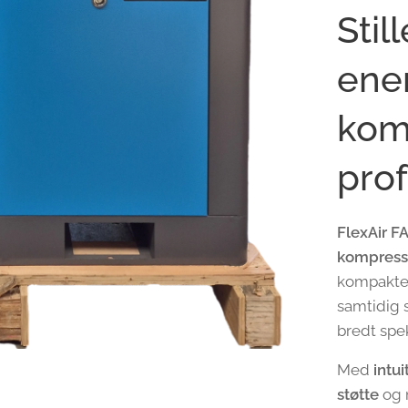
Sti
ener
kom
prof
FlexAir F
kompress
kompakte 
samtidig s
bredt spek
Med
intu
støtte
og 