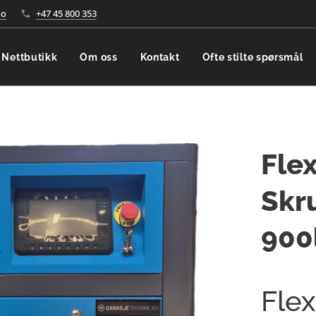
no
+47 45 800 353
Nettbutikk
Om oss
Kontakt
Ofte stilte spørsmål
Flex
Skr
900
Flex