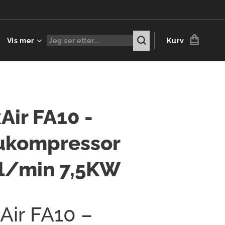
Vis mer
Kurv
Air FA10 -
ukompressor
l/min 7,5KW
Air FA10 –