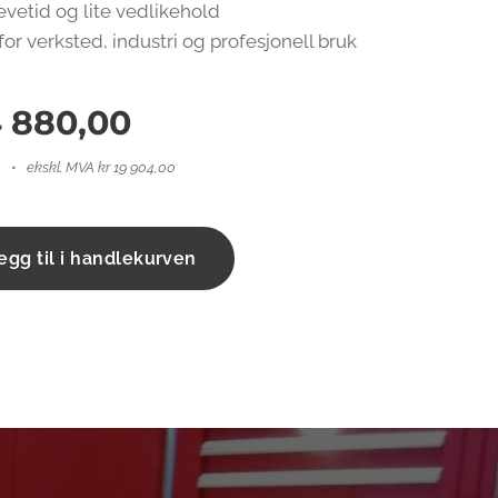
vetid og lite vedlikehold
or verksted, industri og profesjonell bruk
 880,00
ekskl. MVA kr 19 904,00
egg til i handlekurven