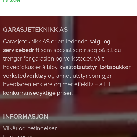
På lager
GARASJE
TEKNIKK AS
Garasjeteknikk AS er en ledende
salg- og
servicebedrift
som spesialiserer seg på alt du
trenger for garasjen og verkstedet. Vårt
hovedfokus er å tilby
kvalitetsutstyr
,
løftebukker
,
verkstedverktøy
og annet utstyr som gjør
hverdagen enklere og mer effektiv – alt til
konkurransedyktige priser
.
INFORMASJON
Vilkår og betingelser
Personvern