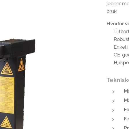
jobber me
bruk.
Hvorfor v
✅ Tiltbart
✅ Robust 
✅ Enkel i 
✅ CE-god
✅
Hjelpe
Teknisk
M
M
Fe
Fe
Pr