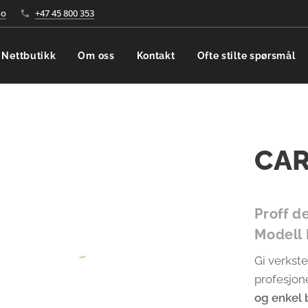
no
+47 45 800 353
Nettbutikk
Om oss
Kontakt
Ofte stilte spørsmål
CAR
Proff d
Modell
Gi verkst
profesjo
og enkel 