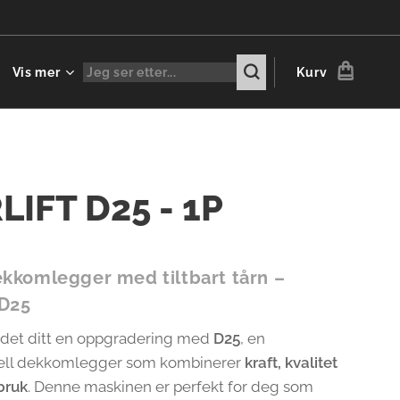
Vis mer
Kurv
LIFT D25 - 1P
ekkomlegger med tiltbart tårn –
 D25
edet ditt en oppgradering med
D25
, en
nell dekkomlegger som kombinerer
kraft, kvalitet
bruk
. Denne maskinen er perfekt for deg som