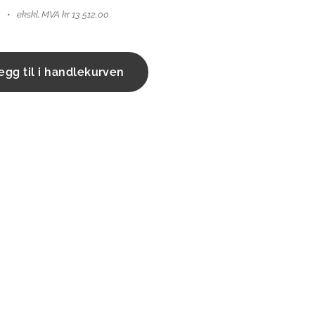
ekskl. MVA kr 13 512,00
egg til i handlekurven