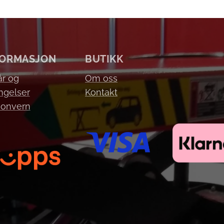
FORMASJON
BUTIKK
år og
Om oss
ngelser
Kontakt
sonvern