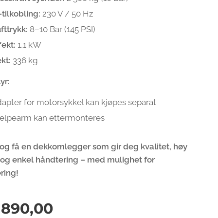
-tilkobling:
230 V / 50 Hz
fttrykk:
8–10 Bar (145 PSI)
fekt:
1,1 kW
kt:
336 kg
yr:
apter for motorsykkel kan kjøpes separat
elpearm kan ettermonteres
å og få en dekkomlegger som gir deg kvalitet, høy
 og enkel håndtering – med mulighet for
ring!
 890,00