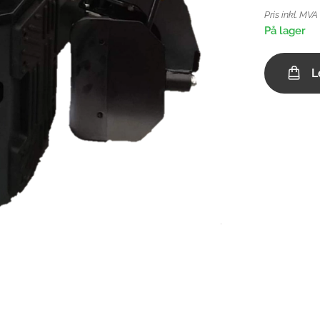
Pris inkl. MVA
På lager
L