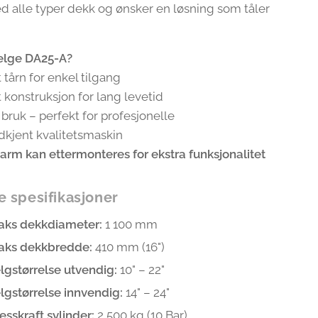
d alle typer dekk og ønsker en løsning som tåler
elge DA25-A?
 tårn for enkel tilgang
konstruksjon for lang levetid
bruk – perfekt for profesjonelle
kjent kvalitetsmaskin
arm kan ettermonteres for ekstra funksjonalitet
e spesifikasjoner
aks dekkdiameter:
1 100 mm
aks dekkbredde:
410 mm (16")
lgstørrelse utvendig:
10" – 22"
lgstørrelse innvendig:
14" – 24"
esskraft sylinder:
2 500 kg (10 Bar)