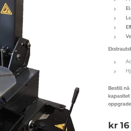
El
Lu
Ef
Ve
Ekstrautst
Ad
Hj
Bestill n
kapasitet
oppgrade
kr
16