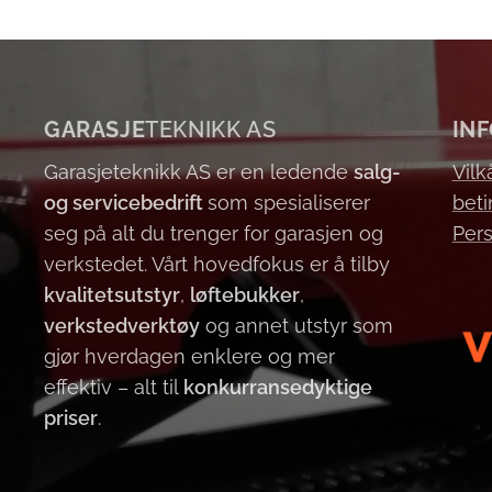
GARASJE
TEKNIKK AS
IN
Garasjeteknikk AS er en ledende
salg-
Vilk
og servicebedrift
som spesialiserer
beti
seg på alt du trenger for garasjen og
Per
verkstedet. Vårt hovedfokus er å tilby
kvalitetsutstyr
,
løftebukker
,
verkstedverktøy
og annet utstyr som
gjør hverdagen enklere og mer
effektiv – alt til
konkurransedyktige
priser
.