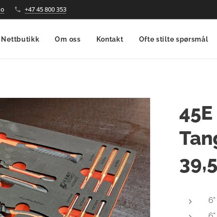
no
+47 45 800 353
Nettbutikk
Om oss
Kontakt
Ofte stilte spørsmål
45E 
Tan
39,
6"
6"