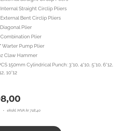
 Internal Straight Circlip Pliers
 External Bent Circlip Pliers
 Diagonal Plier
 Combination Plier
" Warter Pump Plier
oz Claw Hammer
CS 150mm Cylindrical Punch: 3*10, 4*10, 5*10, 6*12,
12, 10*12
8,00
ekskl. MVA kr 718,40