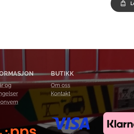
L
FORMASJON
BUTIKK
år og
Om oss
ngelser
Kontakt
sonvern