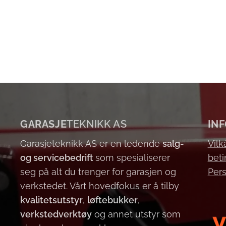
GARASJE
TEKNIKK AS
IN
Garasjeteknikk AS er en ledende
salg-
Vilk
og servicebedrift
som spesialiserer
beti
seg på alt du trenger for garasjen og
Per
verkstedet. Vårt hovedfokus er å tilby
kvalitetsutstyr
,
løftebukker
,
verkstedverktøy
og annet utstyr som