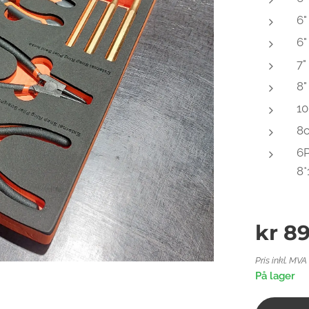
6"
6"
7"
8"
10
8
6P
8*
kr
89
Pris inkl. MVA
På lager