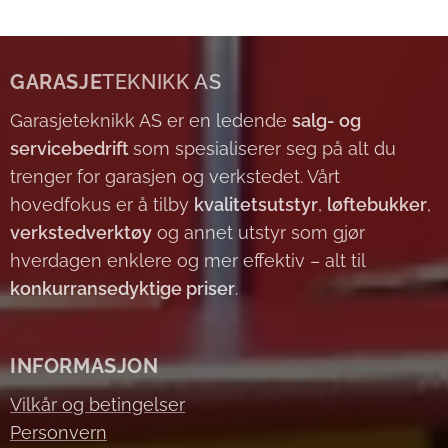
GARASJE
TEKNIKK AS
Garasjeteknikk AS er en ledende
salg- og
servicebedrift
som spesialiserer seg på alt du
trenger for garasjen og verkstedet. Vårt
hovedfokus er å tilby
kvalitetsutstyr
,
løftebukker
,
verkstedverktøy
og annet utstyr som gjør
hverdagen enklere og mer effektiv – alt til
konkurransedyktige priser
.
INFORMASJON
Vilkår og betingelser
Personvern