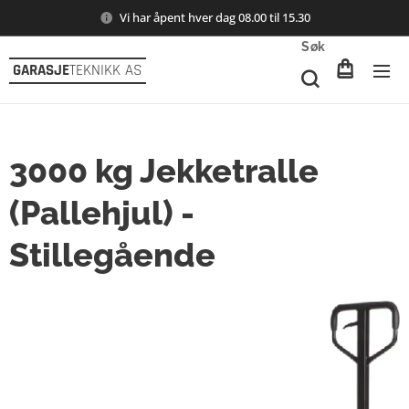
Vi har åpent hver dag 08.00 til 15.30
Søk
GARASJE
TEKNIKK AS
3000 kg Jekketralle
(Pallehjul) -
Stillegående